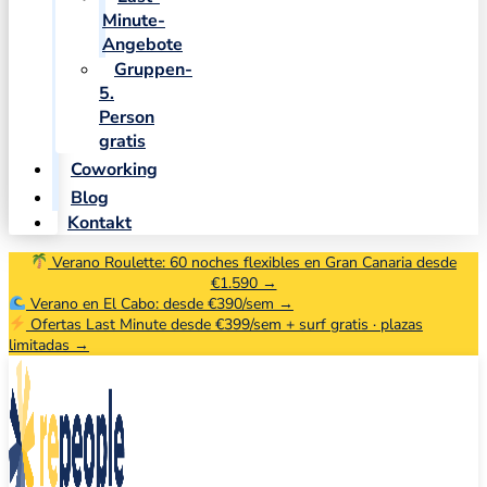
Minute-
Angebote
Gruppen-
5.
Person
gratis
Coworking
Blog
Kontakt
Verano Roulette: 60 noches flexibles en Gran Canaria desde
€1.590 →
Verano en El Cabo: desde €390/sem →
Ofertas Last Minute desde €399/sem + surf gratis · plazas
limitadas →