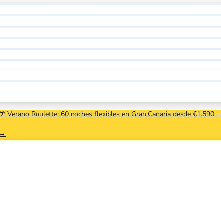
🌴 Verano Roulette: 60 noches flexibles en Gran Canaria desde €1.590 
 →