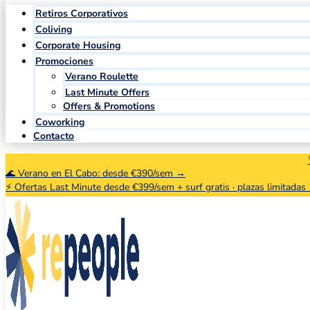
Retiros Corporativos
Coliving
Corporate Housing
Promociones
Verano Roulette
Last Minute Offers
Offers & Promotions
Coworking
Contacto
🌊 Verano en El Cabo: desde €390/sem →
⚡ Ofertas Last Minute desde €399/sem + surf gratis · plazas limitadas