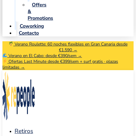
Offers
&
Promotions
Coworking
Contacto
Verano Roulette: 60 noches flexibles en Gran Canaria desde
€1.590 →
Verano en El Cabo: desde €390/sem →
Ofertas Last Minute desde €399/sem + surf gratis · plazas
limitadas →
Retiros