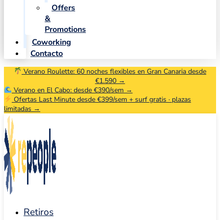
Offers
&
Promotions
Coworking
Contacto
Verano Roulette: 60 noches flexibles en Gran Canaria desde
€1.590 →
Verano en El Cabo: desde €390/sem →
Ofertas Last Minute desde €399/sem + surf gratis · plazas
limitadas →
Retiros