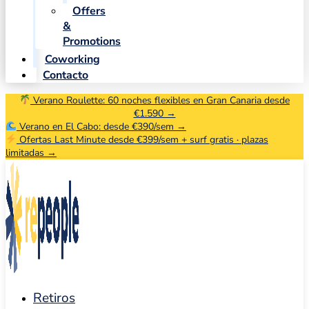
Offers
&
Promotions
Coworking
Contacto
Verano Roulette: 60 noches flexibles en Gran Canaria desde
€1.590 →
Verano en El Cabo: desde €390/sem →
Ofertas Last Minute desde €399/sem + surf gratis · plazas
limitadas →
Retiros