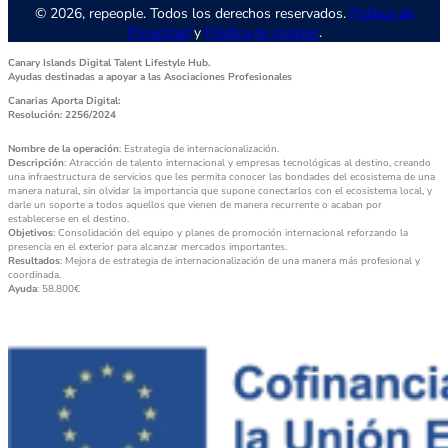
© 2026, repeople. Todos los derechos reservados.
Política de
Privacidad
y
Política de cookies
.
Canary Islands Digital Talent Lifestyle Hub.
Ayudas destinadas a apoyar a las Asociaciones Profesionales
Canarias Aporta Digital:
Resolución: 2256/2024
Nombre de la operación
: Estrategia de internacionalización.
Descripción
: Atracción de talento internacional y empresas tecnológicas al destino, creando
una infraestructura de servicios que les permita conocer las bondades del ecosistema de una
manera natural, sin olvidar la importancia que supone conectarlos con el ecosistema local, y
darle un soporte a todos aquellos que vienen de manera recurrente o acaban por
establecerse en el destino.
Objetivos
: Consolidación del equipo y planes de promoción internacional reforzando la
presencia en el exterior para alcanzar mercados importantes.
Resultados
: Mejora de estrategia de internacionalización de una manera más profesional y
coordinada.
Ayuda
: 58.800€