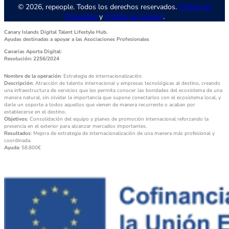
© 2026, repeople. Todos los derechos reservados.
Política de
Privacidad
y
Política de cookies
.
Canary Islands Digital Talent Lifestyle Hub.
Ayudas destinadas a apoyar a las Asociaciones Profesionales
Canarias Aporta Digital:
Resolución: 2256/2024
Nombre de la operación
: Estrategia de internacionalización.
Descripción
: Atracción de talento internacional y empresas tecnológicas al destino, creando
una infraestructura de servicios que les permita conocer las bondades del ecosistema de una
manera natural, sin olvidar la importancia que supone conectarlos con el ecosistema local, y
darle un soporte a todos aquellos que vienen de manera recurrente o acaban por
establecerse en el destino.
Objetivos
: Consolidación del equipo y planes de promoción internacional reforzando la
presencia en el exterior para alcanzar mercados importantes.
Resultados
: Mejora de estrategia de internacionalización de una manera más profesional y
coordinada.
Ayuda
: 58.800€