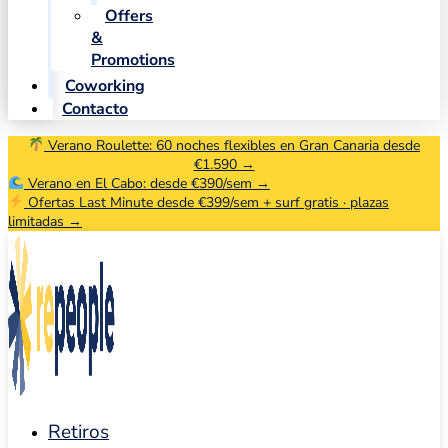
Offers
&
Promotions
Coworking
Contacto
Verano Roulette: 60 noches flexibles en Gran Canaria desde
€1.590 →
Verano en El Cabo: desde €390/sem →
Ofertas Last Minute desde €399/sem + surf gratis · plazas
limitadas →
Retiros