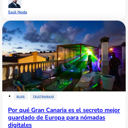
Saúl Noda
,
BLOG
TELETRABAJO
Por qué Gran Canaria es el secreto mejor
guardado de Europa para nómadas
digitales