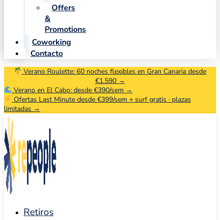
Offers
&
Promotions
Coworking
Contacto
Verano Roulette: 60 noches flexibles en Gran Canaria desde
€1.590 →
Verano en El Cabo: desde €390/sem →
Ofertas Last Minute desde €399/sem + surf gratis · plazas
limitadas →
Retiros