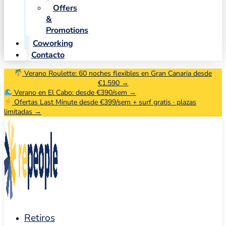
Offers
&
Promotions
Coworking
Contacto
Verano Roulette: 60 noches flexibles en Gran Canaria desde
€1.590 →
Verano en El Cabo: desde €390/sem →
Ofertas Last Minute desde €399/sem + surf gratis · plazas
limitadas →
Retiros