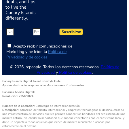
deals, and tips
to live the
Canary Islands
differently.
Suscribirse
Acepto recibir comunicaciones de
Marketing y he leído la
Política de
Privacidad y de cookies
© 2026, repeople. Todos los derechos reservados.
Política de
Privacidad
y
Política de cookies
.
Canary Islands Digital Talent Lifestyle Hub.
Ayudas destinadas a apoyar a las Asociaciones Profesionales
Canarias Aporta Digital:
Resolución: 2256/2024
Nombre de la operación
: Estrategia de internacionalización.
Descripción
: Atracción de talento internacional y empresas tecnológicas al destino, creando
una infraestructura de servicios que les permita conocer las bondades del ecosistema de una
manera natural, sin olvidar la importancia que supone conectarlos con el ecosistema local, y
darle un soporte a todos aquellos que vienen de manera recurrente o acaban por
establecerse en el destino.