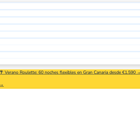
🌴 Verano Roulette: 60 noches flexibles en Gran Canaria desde €1.590 
 →