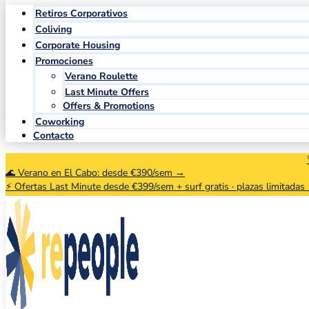
Retiros Corporativos
Coliving
Corporate Housing
Promociones
Verano Roulette
Last Minute Offers
Offers & Promotions
Coworking
Contacto
🌊 Verano en El Cabo: desde €390/sem →
⚡ Ofertas Last Minute desde €399/sem + surf gratis · plazas limitadas