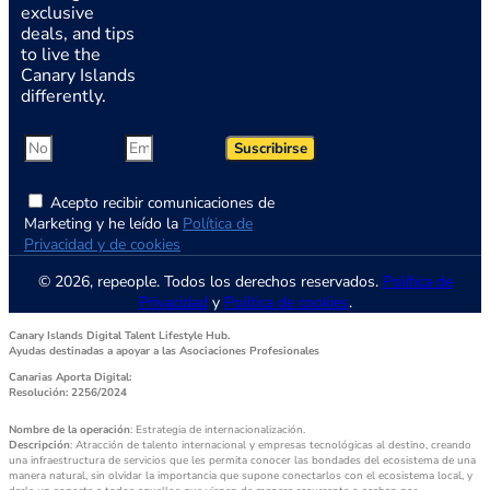
exclusive
deals, and tips
to live the
Canary Islands
differently.
Suscribirse
Acepto recibir comunicaciones de
Marketing y he leído la
Política de
Privacidad y de cookies
© 2026, repeople. Todos los derechos reservados.
Política de
Privacidad
y
Política de cookies
.
Canary Islands Digital Talent Lifestyle Hub.
Ayudas destinadas a apoyar a las Asociaciones Profesionales
Canarias Aporta Digital:
Resolución: 2256/2024
Nombre de la operación
: Estrategia de internacionalización.
Descripción
: Atracción de talento internacional y empresas tecnológicas al destino, creando
una infraestructura de servicios que les permita conocer las bondades del ecosistema de una
manera natural, sin olvidar la importancia que supone conectarlos con el ecosistema local, y