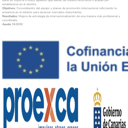
darle un soporte a todos aquellos que vienen de manera recurrente o acaban por
establecerse en el destino.
Objetivos
: Consolidación del equipo y planes de promoción internacional reforzando la
presencia en el exterior para alcanzar mercados importantes.
Resultados
: Mejora de estrategia de internacionalización de una manera más profesional y
coordinada.
Ayuda
: 58.800€