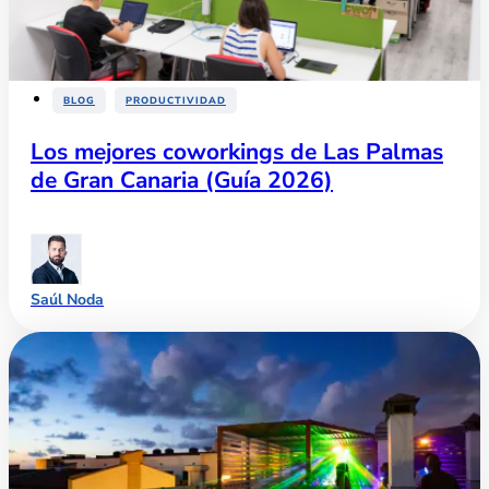
,
BLOG
PRODUCTIVIDAD
Los mejores coworkings de Las Palmas
de Gran Canaria (Guía 2026)
Saúl Noda