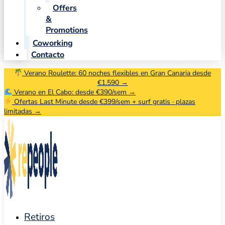
Offers
&
Promotions
Coworking
Contacto
Verano Roulette: 60 noches flexibles en Gran Canaria desde
€1.590 →
Verano en El Cabo: desde €390/sem →
Ofertas Last Minute desde €399/sem + surf gratis · plazas
limitadas →
Retiros