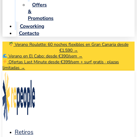
Offers
&
Promotions
Coworking
Contacto
Verano Roulette: 60 noches flexibles en Gran Canaria desde
€1.590 →
Verano en El Cabo: desde €390/sem →
Ofertas Last Minute desde €399/sem + surf gratis · plazas
limitadas →
Retiros