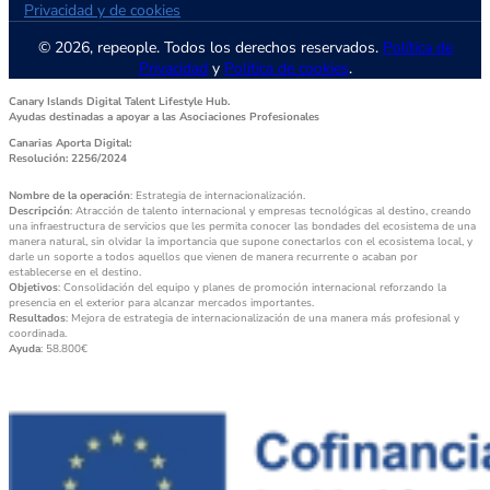
Privacidad y de cookies
© 2026, repeople. Todos los derechos reservados.
Política de
Privacidad
y
Política de cookies
.
Canary Islands Digital Talent Lifestyle Hub.
Ayudas destinadas a apoyar a las Asociaciones Profesionales
Canarias Aporta Digital:
Resolución: 2256/2024
Nombre de la operación
: Estrategia de internacionalización.
Descripción
: Atracción de talento internacional y empresas tecnológicas al destino, creando
una infraestructura de servicios que les permita conocer las bondades del ecosistema de una
manera natural, sin olvidar la importancia que supone conectarlos con el ecosistema local, y
darle un soporte a todos aquellos que vienen de manera recurrente o acaban por
establecerse en el destino.
Objetivos
: Consolidación del equipo y planes de promoción internacional reforzando la
presencia en el exterior para alcanzar mercados importantes.
Resultados
: Mejora de estrategia de internacionalización de una manera más profesional y
coordinada.
Ayuda
: 58.800€