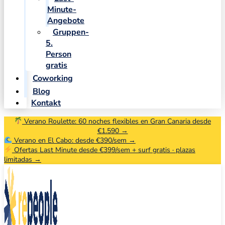
Minute-
Angebote
Gruppen-
5.
Person
gratis
Coworking
Blog
Kontakt
Verano Roulette: 60 noches flexibles en Gran Canaria desde
€1.590 →
Verano en El Cabo: desde €390/sem →
Ofertas Last Minute desde €399/sem + surf gratis · plazas
limitadas →