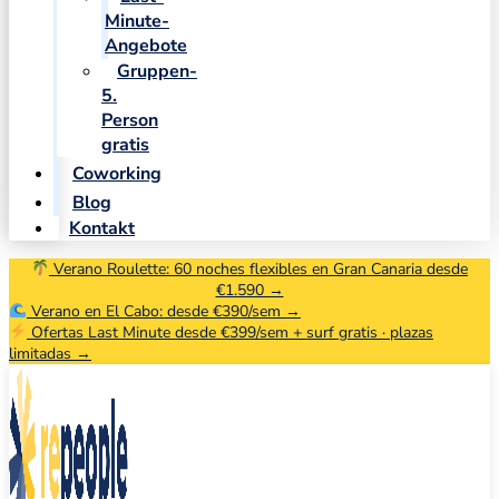
Minute-
Angebote
Gruppen-
5.
Person
gratis
Coworking
Blog
Kontakt
Verano Roulette: 60 noches flexibles en Gran Canaria desde
€1.590 →
Verano en El Cabo: desde €390/sem →
Ofertas Last Minute desde €399/sem + surf gratis · plazas
limitadas →