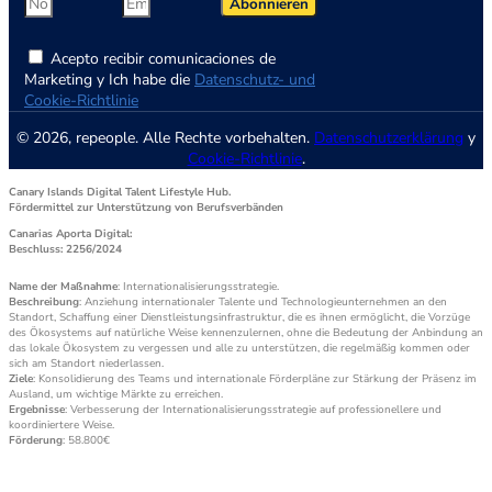
Abonnieren
Acepto recibir comunicaciones de
Marketing y Ich habe die
Datenschutz- und
Cookie-Richtlinie
© 2026, repeople. Alle Rechte vorbehalten.
Datenschutzerklärung
y
Cookie-Richtlinie
.
Canary Islands Digital Talent Lifestyle Hub.
Fördermittel zur Unterstützung von Berufsverbänden
Canarias Aporta Digital:
Beschluss: 2256/2024
Name der Maßnahme
: Internationalisierungsstrategie.
Beschreibung
: Anziehung internationaler Talente und Technologieunternehmen an den
Standort, Schaffung einer Dienstleistungsinfrastruktur, die es ihnen ermöglicht, die Vorzüge
des Ökosystems auf natürliche Weise kennenzulernen, ohne die Bedeutung der Anbindung an
das lokale Ökosystem zu vergessen und alle zu unterstützen, die regelmäßig kommen oder
sich am Standort niederlassen.
Ziele
: Konsolidierung des Teams und internationale Förderpläne zur Stärkung der Präsenz im
Ausland, um wichtige Märkte zu erreichen.
Ergebnisse
: Verbesserung der Internationalisierungsstrategie auf professionellere und
koordiniertere Weise.
Förderung
: 58.800€