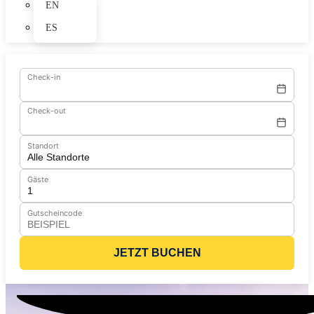
EN
ES
Check-in
Check-out
Standort
Gäste
Gutscheincode
JETZT BUCHEN