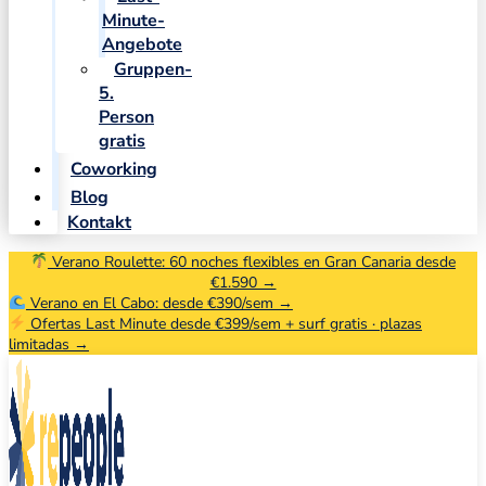
Minute-
Angebote
Gruppen-
5.
Person
gratis
Coworking
Blog
Kontakt
Verano Roulette: 60 noches flexibles en Gran Canaria desde
€1.590 →
Verano en El Cabo: desde €390/sem →
Ofertas Last Minute desde €399/sem + surf gratis · plazas
limitadas →