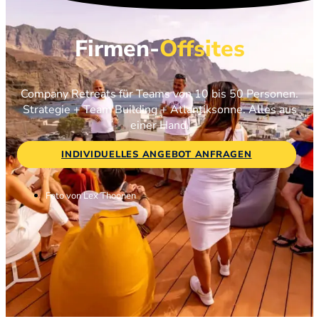
Firmen-
Offsites
Company Retreats für Teams von 10 bis 50 Personen.
Strategie + Team Building + Atlantiksonne. Alles aus
einer Hand.
INDIVIDUELLES ANGEBOT ANFRAGEN
Foto von Lex Thoonen