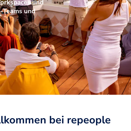
Workspaces und
e-Teams und
lkommen bei repeople