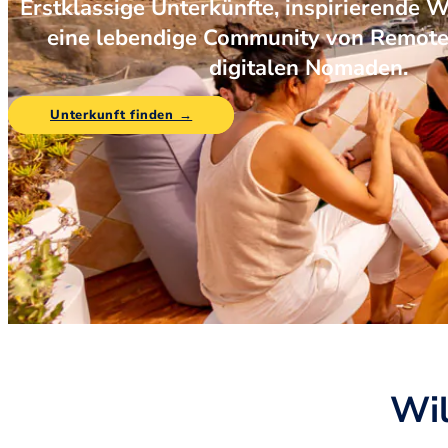
Erstklassige Unterkünfte, inspirierende 
eine lebendige Community von Remot
digitalen Nomaden.
Unterkunft finden →
Wil