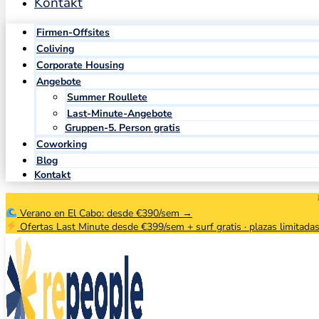
Kontakt
Firmen-Offsites
Coliving
Corporate Housing
Angebote
Summer Roullete
Last-Minute-Angebote
Gruppen-5. Person gratis
Coworking
Blog
Kontakt
Verano en El Cabo: desde €390/sem →
Ofertas Last Minute desde €399/sem + surf gratis · plazas limitada