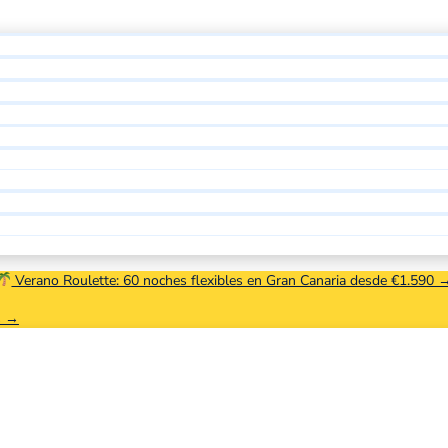
Verano Roulette: 60 noches flexibles en Gran Canaria desde €1.590 
s →