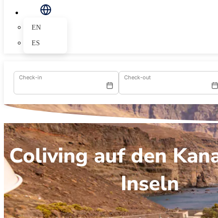
EN
ES
Check-in
Check-out
Coliving auf den Kan
Inseln