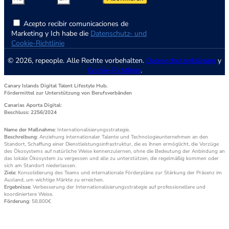
Acepto recibir comunicaciones de
Marketing y Ich habe die
Datenschutz- und
Cookie-Richtlinie
© 2026, repeople. Alle Rechte vorbehalten.
Datenschutzerklärung
y
Cookie-Richtlinie
.
Canary Islands Digital Talent Lifestyle Hub.
Fördermittel zur Unterstützung von Berufsverbänden
Canarias Aporta Digital:
Beschluss: 2256/2024
Name der Maßnahme
: Internationalisierungsstrategie.
Beschreibung
: Anziehung internationaler Talente und Technologieunternehmen an den
Standort, Schaffung einer Dienstleistungsinfrastruktur, die es ihnen ermöglicht, die Vorzüge
des Ökosystems auf natürliche Weise kennenzulernen, ohne die Bedeutung der Anbindung an
das lokale Ökosystem zu vergessen und alle zu unterstützen, die regelmäßig kommen oder
sich am Standort niederlassen.
Ziele
: Konsolidierung des Teams und internationale Förderpläne zur Stärkung der Präsenz im
Ausland, um wichtige Märkte zu erreichen.
Ergebnisse
: Verbesserung der Internationalisierungsstrategie auf professionellere und
koordiniertere Weise.
Förderung
: 58.800€