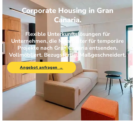
Corporate Housing in Gran
Canaria.
Flexible Unterkunftslösungen für
Unternehmen, die Mitarbeiter für temporäre
Projekte nach Gran Canaria entsenden.
Vollmöbliert. Bezugsfertig. Maßgeschneidert.
Angebot anfragen →