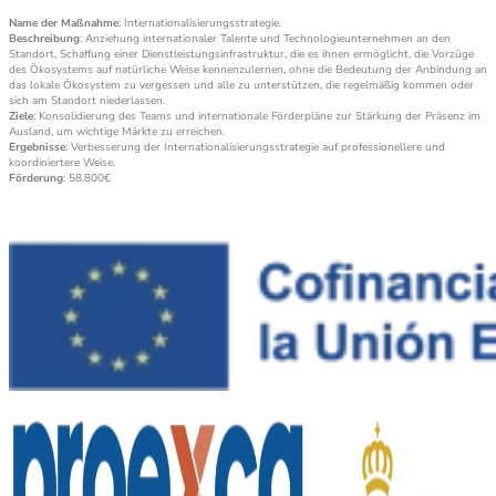
Name der Maßnahme
: Internationalisierungsstrategie.
Beschreibung
: Anziehung internationaler Talente und Technologieunternehmen an den
Standort, Schaffung einer Dienstleistungsinfrastruktur, die es ihnen ermöglicht, die Vorzüge
des Ökosystems auf natürliche Weise kennenzulernen, ohne die Bedeutung der Anbindung an
das lokale Ökosystem zu vergessen und alle zu unterstützen, die regelmäßig kommen oder
sich am Standort niederlassen.
Ziele
: Konsolidierung des Teams und internationale Förderpläne zur Stärkung der Präsenz im
Ausland, um wichtige Märkte zu erreichen.
Ergebnisse
: Verbesserung der Internationalisierungsstrategie auf professionellere und
koordiniertere Weise.
Förderung
: 58.800€