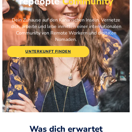
repeople
Community
Dein Zuhause auf den Kanarischen Inseln. Vernetze
dich, arbeite und lebe inmitten einer internationalen
Community von Remote Workern und digitalen
Nomaden.
UNTERKUNFT FINDEN
Was dich erwartet