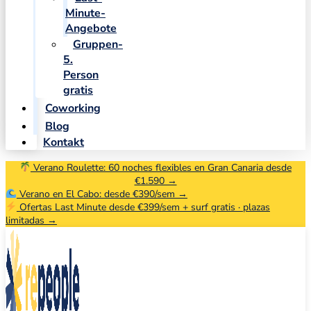
Minute-
Angebote
Gruppen-
5.
Person
gratis
Coworking
Blog
Kontakt
Verano Roulette: 60 noches flexibles en Gran Canaria desde
€1.590 →
Verano en El Cabo: desde €390/sem →
Ofertas Last Minute desde €399/sem + surf gratis · plazas
limitadas →