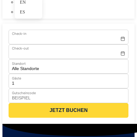
EN
ES
Check-in
Check-out
Standort
Gäste
Gutscheincode
JETZT BUCHEN