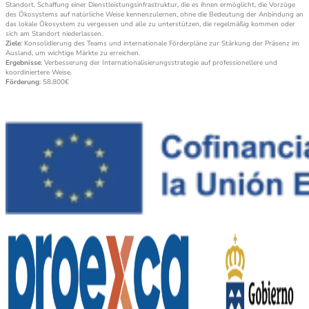
Standort, Schaffung einer Dienstleistungsinfrastruktur, die es ihnen ermöglicht, die Vorzüge
des Ökosystems auf natürliche Weise kennenzulernen, ohne die Bedeutung der Anbindung an
das lokale Ökosystem zu vergessen und alle zu unterstützen, die regelmäßig kommen oder
sich am Standort niederlassen.
Ziele
: Konsolidierung des Teams und internationale Förderpläne zur Stärkung der Präsenz im
Ausland, um wichtige Märkte zu erreichen.
Ergebnisse
: Verbesserung der Internationalisierungsstrategie auf professionellere und
koordiniertere Weise.
Förderung
: 58.800€