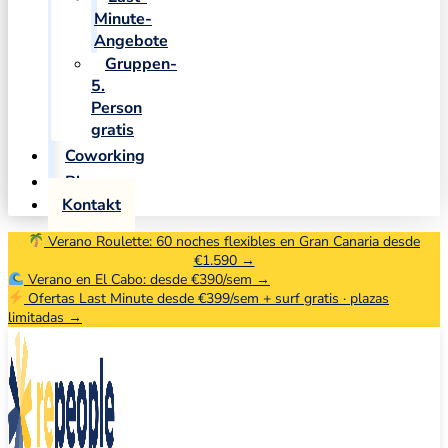
Minute-
Angebote
Gruppen-
5.
Person
gratis
Coworking
Blog
Kontakt
Verano Roulette: 60 noches flexibles en Gran Canaria desde
€1.590 →
Verano en El Cabo: desde €390/sem →
Ofertas Last Minute desde €399/sem + surf gratis · plazas
limitadas →