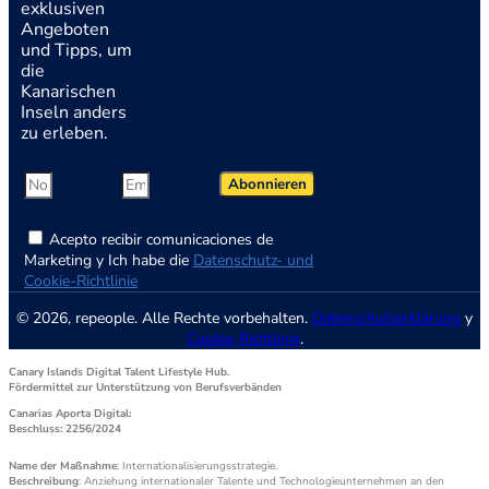
exklusiven
Angeboten
und Tipps, um
die
Kanarischen
Inseln anders
zu erleben.
Abonnieren
Acepto recibir comunicaciones de
Marketing y Ich habe die
Datenschutz- und
Cookie-Richtlinie
© 2026, repeople. Alle Rechte vorbehalten.
Datenschutzerklärung
y
Cookie-Richtlinie
.
Canary Islands Digital Talent Lifestyle Hub.
Fördermittel zur Unterstützung von Berufsverbänden
Canarias Aporta Digital:
Beschluss: 2256/2024
Name der Maßnahme
: Internationalisierungsstrategie.
Beschreibung
: Anziehung internationaler Talente und Technologieunternehmen an den