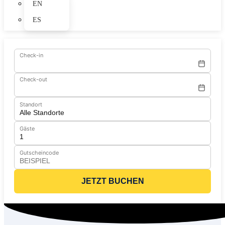
EN
ES
Check-in
Check-out
Standort
Gäste
Gutscheincode
JETZT BUCHEN