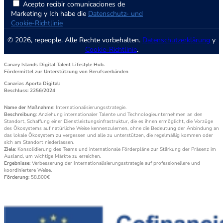
Acepto recibir comunicaciones de
Marketing y Ich habe die
Datenschutz- und
Cookie-Richtlinie
© 2026, repeople. Alle Rechte vorbehalten.
Datenschutzerklärung
y
Cookie-Richtlinie
.
Canary Islands Digital Talent Lifestyle Hub.
Fördermittel zur Unterstützung von Berufsverbänden
Canarias Aporta Digital:
Beschluss: 2256/2024
Name der Maßnahme
: Internationalisierungsstrategie.
Beschreibung
: Anziehung internationaler Talente und Technologieunternehmen an den
Standort, Schaffung einer Dienstleistungsinfrastruktur, die es ihnen ermöglicht, die Vorzüge
des Ökosystems auf natürliche Weise kennenzulernen, ohne die Bedeutung der Anbindung an
das lokale Ökosystem zu vergessen und alle zu unterstützen, die regelmäßig kommen oder
sich am Standort niederlassen.
Ziele
: Konsolidierung des Teams und internationale Förderpläne zur Stärkung der Präsenz im
Ausland, um wichtige Märkte zu erreichen.
Ergebnisse
: Verbesserung der Internationalisierungsstrategie auf professionellere und
koordiniertere Weise.
Förderung
: 58.800€