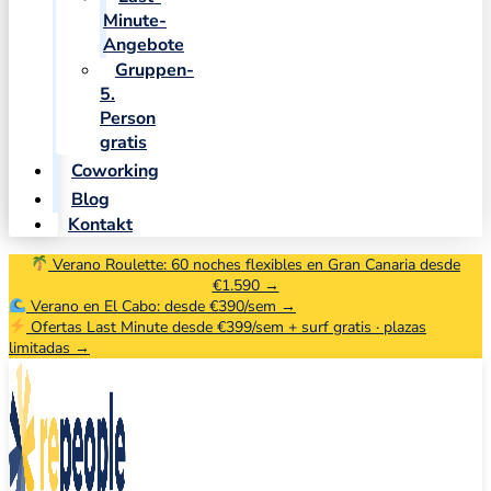
Minute-
Angebote
Gruppen-
5.
Person
gratis
Coworking
Blog
Kontakt
Verano Roulette: 60 noches flexibles en Gran Canaria desde
€1.590 →
Verano en El Cabo: desde €390/sem →
Ofertas Last Minute desde €399/sem + surf gratis · plazas
limitadas →