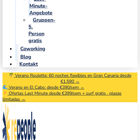
Minute-
Angebote
Gruppen-
5.
Person
gratis
Coworking
Blog
Kontakt
Verano Roulette: 60 noches flexibles en Gran Canaria desde
€1.590 →
Verano en El Cabo: desde €390/sem →
Ofertas Last Minute desde €399/sem + surf gratis · plazas
limitadas →