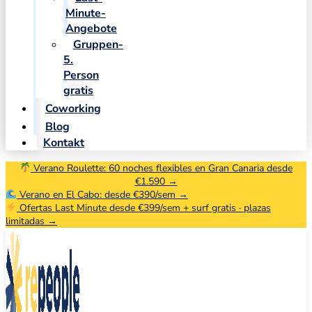
Minute-
Angebote
Gruppen-
5.
Person
gratis
Coworking
Blog
Kontakt
Verano Roulette: 60 noches flexibles en Gran Canaria desde
€1.590 →
Verano en El Cabo: desde €390/sem →
Ofertas Last Minute desde €399/sem + surf gratis · plazas
limitadas →